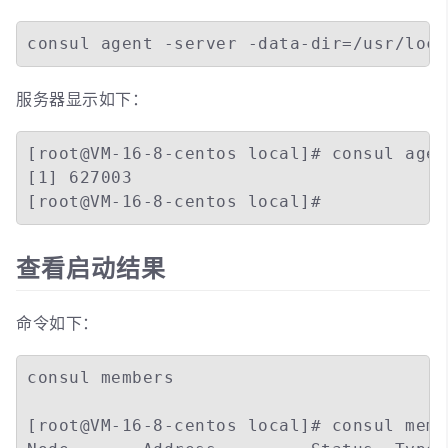
consul agent -server -data-dir=/usr/loca
服务器显示如下：
[root@VM-16-8-centos local]# consul agen
[1] 627003

[root@VM-16-8-centos local]# 
查看启动结果
命令如下：
consul members

[root@VM-16-8-centos local]# consul membe