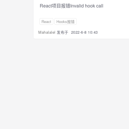
React项目报错Invalid hook call
React
Hooks报错
Mahalalel
发布于
2022-6-8 10:43